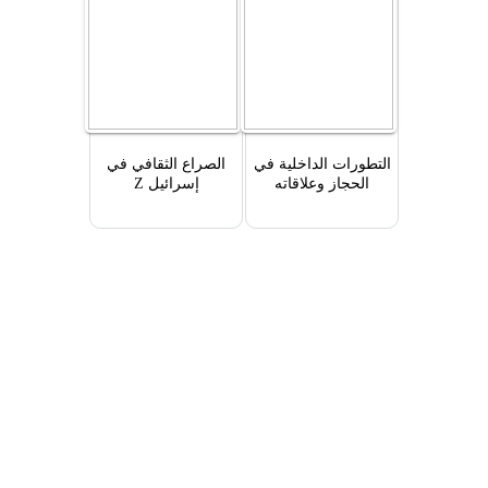
التطورات الداخلية في
الصراع الثقافي في
الحجاز وعلاقاته
إسرائيل Z
الخارجية `1803-1859`