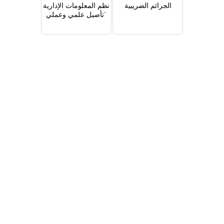
الجرائم الضريبية
نظم المعلومات الإدارية
`تأصيل علمي وعملي
بالتطبيق على
المصارف`