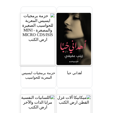
أهداني حباً
حزمة برمجيات ايسيس
المعربة للحواسيب
الصغيرة والمصغرة
MINI - MICRO
CDS/ISIS