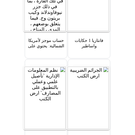
فانتازيا 1 حكايات
حساب موجز لأمريكا
واساطير
الشمالية: يحتوي على
وصف للمستعمرات
البريطانية العديدة في
تلك القارة ، بما في ذلك
جزر نيوفاوندلاند وكيب
بريتون وج. فيما يتعلق
بوضعهم ، المدى ،
المناخ ، التربة ، الإنتاج ،
الارتفاع ، ا