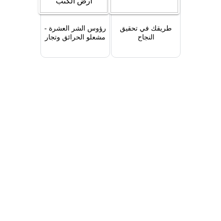
طريقك في تحقيق
رؤوس الشر العشرة -
النجاح
مشعلو الحرائق وتجار
الدماء والقتل عن بعد -
`مهندسو المخطط
الأمريكي الصهيوني
لتفتيت عالمنا العربي
وإشعال الثورات وبث
الفتن`