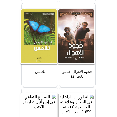
Trade
فجوة الأهوال: فيمتو
تلامس
بايت (2)