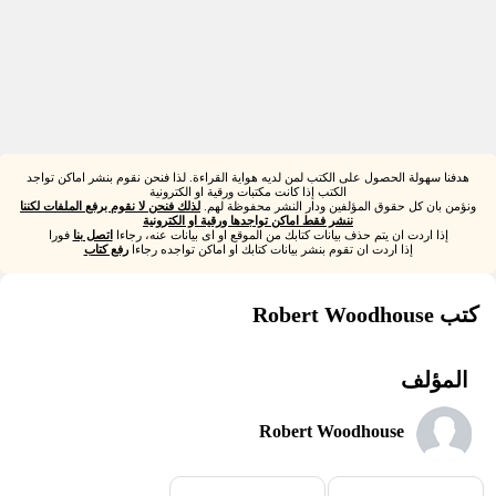
هدفنا سهولة الحصول على الكتب لمن لديه هواية القراءة. لذا فنحن نقوم بنشر اماكن تواجد
الكتب إذا كانت مكتبات ورقية او الكترونية
ونؤمن بان كل حقوق المؤلفين ودار النشر محفوظة لهم.
لذلك فنحن لا نقوم برفع الملفات لكننا
ننشر فقط اماكن تواجدها ورقية او الكترونية
إذا اردت ان يتم حذف بيانات كتابك من الموقع او اى بيانات عنه، رجاءا
اتصل بنا
فورا
إذا اردت ان تقوم بنشر بيانات كتابك او اماكن تواجده رجاءا
رفع كتاب
كتب Robert Woodhouse
المؤلف
Robert Woodhouse