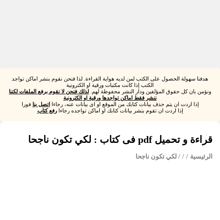
هدفنا سهولة الحصول على الكتب لمن لديه هواية القراءة. لذا فنحن نقوم بنشر اماكن تواجد
الكتب إذا كانت مكتبات ورقية او الكترونية
ونؤمن بان كل حقوق المؤلفين ودار النشر محفوظة لهم.
لذلك فنحن لا نقوم برفع الملفات لكننا
ننشر فقط اماكن تواجدها ورقية او الكترونية
إذا اردت ان يتم حذف بيانات كتابك من الموقع او اى بيانات عنه، رجاءا
اتصل بنا
فورا
إذا اردت ان تقوم بنشر بيانات كتابك او اماكن تواجده رجاءا
رفع كتاب
قراءة و تحميل pdf فى كتاب : لكي تكون ناجحا
الرئيسية
/
/
/ لكي تكون ناجحا