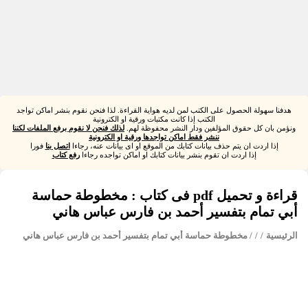
هدفنا سهولة الحصول على الكتب لمن لديه هواية القراءة. لذا فنحن نقوم بنشر اماكن تواجد
الكتب إذا كانت مكتبات ورقية او الكترونية
ونؤمن بان كل حقوق المؤلفين ودار النشر محفوظة لهم.
لذلك فنحن لا نقوم برفع الملفات لكننا
ننشر فقط اماكن تواجدها ورقية او الكترونية
إذا اردت ان يتم حذف بيانات كتابك من الموقع او اى بيانات عنه، رجاءا
اتصل بنا
فورا
إذا اردت ان تقوم بنشر بيانات كتابك او اماكن تواجده رجاءا
رفع كتاب
قراءة و تحميل pdf فى كتاب : مخطوطة حماسة
أبي تمام بتفسير أحمد بن فارس عباس هاني
الرئيسية
/
/
/ مخطوطة حماسة أبي تمام بتفسير أحمد بن فارس عباس هاني