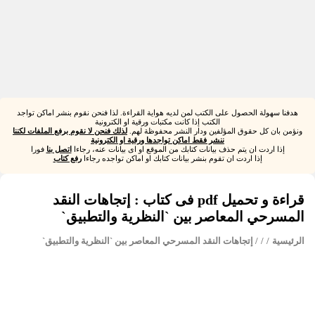
هدفنا سهولة الحصول على الكتب لمن لديه هواية القراءة. لذا فنحن نقوم بنشر اماكن تواجد
الكتب إذا كانت مكتبات ورقية او الكترونية
ونؤمن بان كل حقوق المؤلفين ودار النشر محفوظة لهم.
لذلك فنحن لا نقوم برفع الملفات لكننا
ننشر فقط اماكن تواجدها ورقية او الكترونية
إذا اردت ان يتم حذف بيانات كتابك من الموقع او اى بيانات عنه، رجاءا
اتصل بنا
فورا
إذا اردت ان تقوم بنشر بيانات كتابك او اماكن تواجده رجاءا
رفع كتاب
قراءة و تحميل pdf فى كتاب : إتجاهات النقد
المسرحي المعاصر بين `النظرية والتطبيق`
الرئيسية
/
/
/ إتجاهات النقد المسرحي المعاصر بين `النظرية والتطبيق`