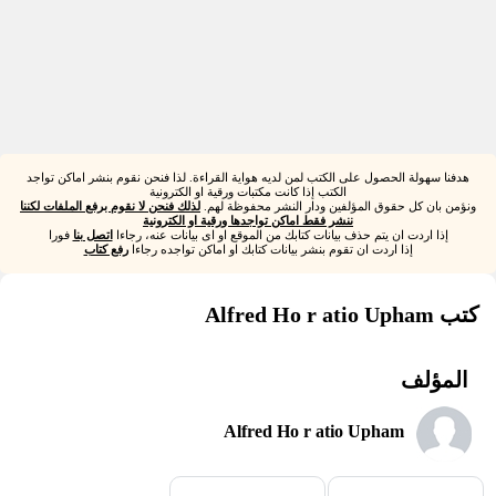
هدفنا سهولة الحصول على الكتب لمن لديه هواية القراءة. لذا فنحن نقوم بنشر اماكن تواجد
الكتب إذا كانت مكتبات ورقية او الكترونية
ونؤمن بان كل حقوق المؤلفين ودار النشر محفوظة لهم.
لذلك فنحن لا نقوم برفع الملفات لكننا
ننشر فقط اماكن تواجدها ورقية او الكترونية
إذا اردت ان يتم حذف بيانات كتابك من الموقع او اى بيانات عنه، رجاءا
اتصل بنا
فورا
إذا اردت ان تقوم بنشر بيانات كتابك او اماكن تواجده رجاءا
رفع كتاب
كتب Alfred Ho r atio Upham
المؤلف
Alfred Ho r atio Upham