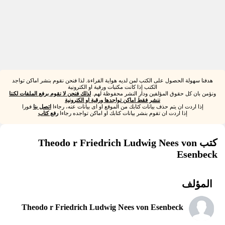
هدفنا سهولة الحصول على الكتب لمن لديه هواية القراءة. لذا فنحن نقوم بنشر اماكن تواجد
الكتب إذا كانت مكتبات ورقية او الكترونية
ونؤمن بان كل حقوق المؤلفين ودار النشر محفوظة لهم.
لذلك فنحن لا نقوم برفع الملفات لكننا
ننشر فقط اماكن تواجدها ورقية او الكترونية
إذا اردت ان يتم حذف بيانات كتابك من الموقع او اى بيانات عنه، رجاءا
اتصل بنا
فورا
إذا اردت ان تقوم بنشر بيانات كتابك او اماكن تواجده رجاءا
رفع كتاب
كتب Theodo r Friedrich Ludwig Nees von
Esenbeck
المؤلف
Theodo r Friedrich Ludwig Nees von Esenbeck