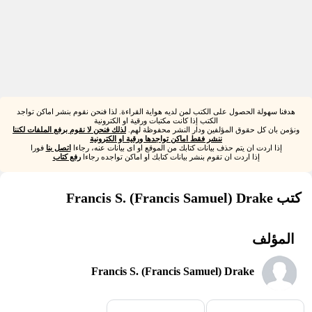
هدفنا سهولة الحصول على الكتب لمن لديه هواية القراءة. لذا فنحن نقوم بنشر اماكن تواجد
الكتب إذا كانت مكتبات ورقية او الكترونية
ونؤمن بان كل حقوق المؤلفين ودار النشر محفوظة لهم.
لذلك فنحن لا نقوم برفع الملفات لكننا
ننشر فقط اماكن تواجدها ورقية او الكترونية
إذا اردت ان يتم حذف بيانات كتابك من الموقع او اى بيانات عنه، رجاءا
اتصل بنا
فورا
إذا اردت ان تقوم بنشر بيانات كتابك او اماكن تواجده رجاءا
رفع كتاب
كتب Francis S. (Francis Samuel) Drake
المؤلف
Francis S. (Francis Samuel) Drake