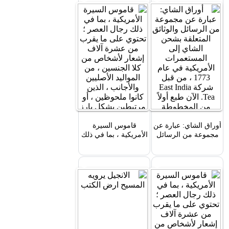
أوراق الشاي: عبارة عن
قاموس السيرة
مجموعة من الرسائل
الأمريكية ، بما في ذلك
والوثائق المتعلقة بشحن
رجال العصر ؛ تحتوي
الشاي إلى المستعمرات
على ما يقرب من
الأمريكية في عام 1773
عشرة آلاف إشعار
، من قبل شركة East
لأشخاص من كلا
India Tea. الآن طبع أولاً
الجنسين ، من المواليد
من المخطوطة الأصلية.
الأصليين والأجانب ،
مع مقدمة وملاحظات
الذين كانوا ملحوظين ،
وسيرة ذاتي
أو مرتبطين بشكل بارز
بالفنون ، والعل