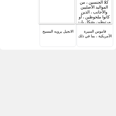
قاموس السيرة
الانجيل يرويه المسيح
الأمريكية ، بما في ذلك
رجال العصر ؛ تحتوي
على ما يقرب من
عشرة آلاف إشعار
لأشخاص من كلا
الجنسين ، من المواليد
الأصليين والأجانب ،
الذين كانوا ملحوظين ،
أو مرتبطين بشكل بارز
بالفنون ، والعل