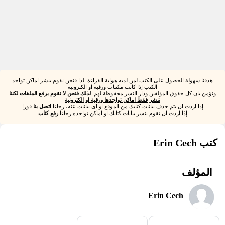
هدفنا سهولة الحصول على الكتب لمن لديه هواية القراءة. لذا فنحن نقوم بنشر اماكن تواجد
الكتب إذا كانت مكتبات ورقية او الكترونية
ونؤمن بان كل حقوق المؤلفين ودار النشر محفوظة لهم.
لذلك فنحن لا نقوم برفع الملفات لكننا
ننشر فقط اماكن تواجدها ورقية او الكترونية
إذا اردت ان يتم حذف بيانات كتابك من الموقع او اى بيانات عنه، رجاءا
اتصل بنا
فورا
إذا اردت ان تقوم بنشر بيانات كتابك او اماكن تواجده رجاءا
رفع كتاب
كتب Erin Cech
المؤلف
Erin Cech