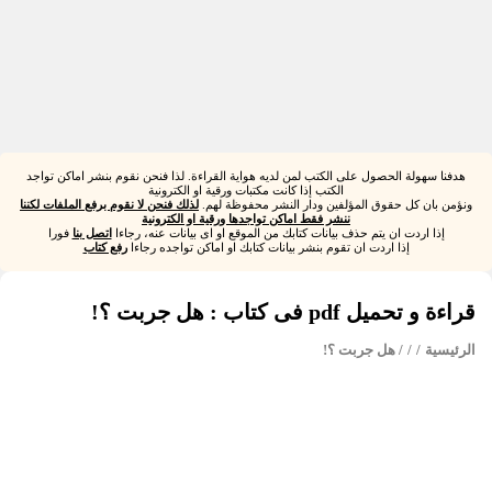
هدفنا سهولة الحصول على الكتب لمن لديه هواية القراءة. لذا فنحن نقوم بنشر اماكن تواجد
الكتب إذا كانت مكتبات ورقية او الكترونية
ونؤمن بان كل حقوق المؤلفين ودار النشر محفوظة لهم.
لذلك فنحن لا نقوم برفع الملفات لكننا
ننشر فقط اماكن تواجدها ورقية او الكترونية
إذا اردت ان يتم حذف بيانات كتابك من الموقع او اى بيانات عنه، رجاءا
اتصل بنا
فورا
إذا اردت ان تقوم بنشر بيانات كتابك او اماكن تواجده رجاءا
رفع كتاب
قراءة و تحميل pdf فى كتاب : هل جربت ؟!
الرئيسية
/
/
/ هل جربت ؟!