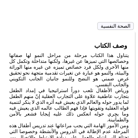
الصحة النفسية
وصف الكتاب
يتناول هذا الكتاب مرحلة من مراحل النمو لها صفاتها
وخصائصها التي تميزها عن غيرها، ولكنها متداخلة وتكمل كل
منها الأخرى ولكل فرد خصائص تميزه عن غيره منها الوراثة
والبيئة، والنمو هو عبارة عن تغيرات تقدمية متجهة نحو تحقيق
غرض ضمني هو النضج وللنمو جانبان الجانب التكويني
والجانب النفسي.
ورياض الأطفال تلعب دوراً استراتيجيا في إمداد الطفل
بتجارب عاطفية علاوة على التجارب العقلية إنّ منهم الطفل
لما يدور حوله والعالم الذي يعيش فيه أثره الذي لا ينكر لتنمية
قواه العقلية وتقويتها فإذا فهم الطالب عالمه الذي يعيش فيه
وما يجري حوله انعكس ذلك عليه إيجابا فشعر بالأمن
والطمأنينة.
ومن الأمور الهامة التي يجب مراعاتها عند تدريس أطفال هذه
المرحلة عدم الإطالة في الدروس والأنشطة وخصوصا التي
تحتاج إلى انتباه والعمل على زيادة الارتباط والاتصال بين