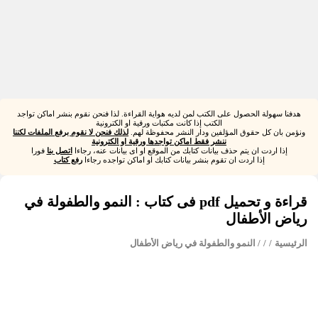
هدفنا سهولة الحصول على الكتب لمن لديه هواية القراءة. لذا فنحن نقوم بنشر اماكن تواجد
الكتب إذا كانت مكتبات ورقية او الكترونية
ونؤمن بان كل حقوق المؤلفين ودار النشر محفوظة لهم.
لذلك فنحن لا نقوم برفع الملفات لكننا
ننشر فقط اماكن تواجدها ورقية او الكترونية
إذا اردت ان يتم حذف بيانات كتابك من الموقع او اى بيانات عنه، رجاءا
اتصل بنا
فورا
إذا اردت ان تقوم بنشر بيانات كتابك او اماكن تواجده رجاءا
رفع كتاب
قراءة و تحميل pdf فى كتاب : النمو والطفولة في
رياض الأطفال
الرئيسية
/
/
/ النمو والطفولة في رياض الأطفال