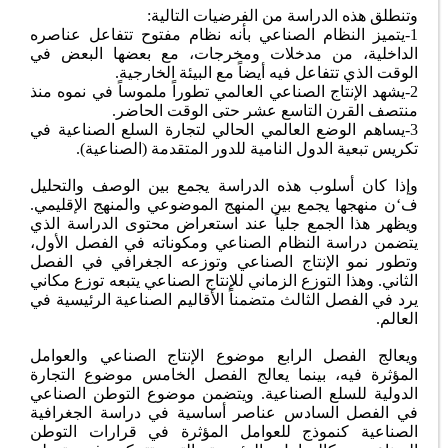
وتنطلق هذه الدراسة من الفرضيات التالية:
1-يتميز النظام الصناعي بأنه نظام مفتوح تتفاعل عناصره
الداخلية، من مدخلات ومخرجات، مع بعضها البعض في
الوقت الذي تتفاعل فيه أيضاً مع البيئة الخارجية.
2-يشهد الإنتاج الصناعي العالمي تطوراً ملموساً في نموه منذ
منتصف القرن التاسع عشر حتى الوقت الحاضر.
3-يساهم الوضع العالمي الحالي لتجارة السلع الصناعية في
تكريس تبعية الدول النامية للدور المتقدمة (الصناعية).
وإذا كان أسلوب هذه الدراسة يجمع بين الوصف والتحليل
ف‘ن منهجها يجمع بين المنهج الموضوعي والمنهج الإقليمي.
ويظهر هذا الجمع جلياً عند استعراض محتوى الدراسة الذي
يتضمن دراسة النظام الصناعي ومكوناته في الفصل الأول،
وتطور نمو الإنتاج الصناعي وتوزعه الجغرافي في الفصل
الثاني. وهذا التوزع الزماني للإنتاج الصناعي يتبعه توزع مكاني
يرد في الفصل الثالث متضمناً الأقاليم الصناعية الرئيسية في
العالم.
ويعالج الفصل الرابع موضوع الإنتاج الصناعي والعوامل
المؤثرة فيه، بينما يعالج الفصل الخامس موضوع التجارة
الدولية للسلع الصناعية. ويتضمن موضوع التوطن الصناعي
في الفصل السادس عناصر أساسية في دراسة الجغرافية
الصناعية كنموذج للعوامل المؤثرة في قرارات التوطن