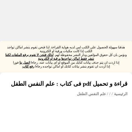
هدفنا سهولة الحصول على الكتب لمن لديه هواية القراءة. لذا فنحن نقوم بنشر اماكن تواجد
الكتب إذا كانت مكتبات ورقية او الكترونية
ونؤمن بان كل حقوق المؤلفين ودار النشر محفوظة لهم.
لذلك فنحن لا نقوم برفع الملفات لكننا
ننشر فقط اماكن تواجدها ورقية او الكترونية
إذا اردت ان يتم حذف بيانات كتابك من الموقع او اى بيانات عنه، رجاءا
اتصل بنا
فورا
إذا اردت ان تقوم بنشر بيانات كتابك او اماكن تواجده رجاءا
رفع كتاب
قراءة و تحميل pdf فى كتاب : علم النفس الطفل
الرئيسية
/
/
/ علم النفس الطفل