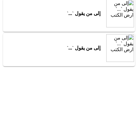
إلى من يقول `...`
إلى من يقول `...`