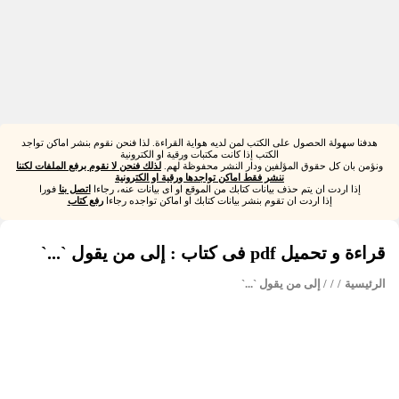
هدفنا سهولة الحصول على الكتب لمن لديه هواية القراءة. لذا فنحن نقوم بنشر اماكن تواجد
الكتب إذا كانت مكتبات ورقية او الكترونية
ونؤمن بان كل حقوق المؤلفين ودار النشر محفوظة لهم.
لذلك فنحن لا نقوم برفع الملفات لكننا
ننشر فقط اماكن تواجدها ورقية او الكترونية
إذا اردت ان يتم حذف بيانات كتابك من الموقع او اى بيانات عنه، رجاءا
اتصل بنا
فورا
إذا اردت ان تقوم بنشر بيانات كتابك او اماكن تواجده رجاءا
رفع كتاب
قراءة و تحميل pdf فى كتاب : إلى من يقول `...`
الرئيسية
/
/
/ إلى من يقول `...`