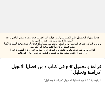
هدفنا سهولة الحصول على الكتب لمن لديه هواية القراءة. لذا فنحن نقوم بنشر اماكن تواجد
الكتب إذا كانت مكتبات ورقية او الكترونية
ونؤمن بان كل حقوق المؤلفين ودار النشر محفوظة لهم.
لذلك فنحن لا نقوم برفع الملفات لكننا
ننشر فقط اماكن تواجدها ورقية او الكترونية
إذا اردت ان يتم حذف بيانات كتابك من الموقع او اى بيانات عنه، رجاءا
اتصل بنا
فورا
إذا اردت ان تقوم بنشر بيانات كتابك او اماكن تواجده رجاءا
رفع كتاب
قراءة و تحميل pdf فى كتاب : من قضايا الانجيل
`دراسة وتحليل`
الرئيسية
/
/
/ من قضايا الانجيل `دراسة وتحليل`