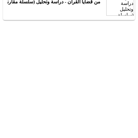
من قضايا القرآن - دراسة وتحليل (سلسلة مقارنة ا