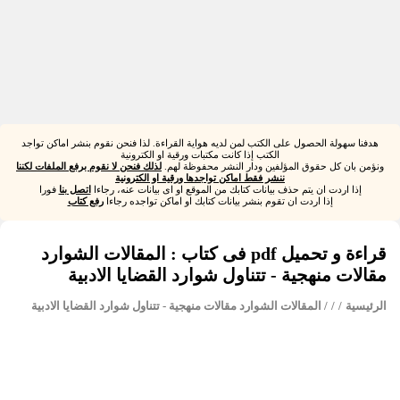
هدفنا سهولة الحصول على الكتب لمن لديه هواية القراءة. لذا فنحن نقوم بنشر اماكن تواجد
الكتب إذا كانت مكتبات ورقية او الكترونية
ونؤمن بان كل حقوق المؤلفين ودار النشر محفوظة لهم.
لذلك فنحن لا نقوم برفع الملفات لكننا
ننشر فقط اماكن تواجدها ورقية او الكترونية
إذا اردت ان يتم حذف بيانات كتابك من الموقع او اى بيانات عنه، رجاءا
اتصل بنا
فورا
إذا اردت ان تقوم بنشر بيانات كتابك او اماكن تواجده رجاءا
رفع كتاب
قراءة و تحميل pdf فى كتاب : المقالات الشوارد
مقالات منهجية - تتناول شوارد القضايا الادبية
الرئيسية
/
/
/ المقالات الشوارد مقالات منهجية - تتناول شوارد القضايا الادبية