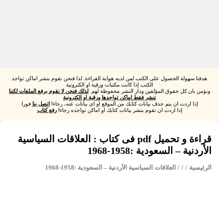
هدفنا سهولة الحصول على الكتب لمن لديه هواية القراءة. لذا فنحن نقوم بنشر اماكن تواجد
الكتب إذا كانت مكتبات ورقية او الكترونية
ونؤمن بان كل حقوق المؤلفين ودار النشر محفوظة لهم.
لذلك فنحن لا نقوم برفع الملفات لكننا
ننشر فقط اماكن تواجدها ورقية او الكترونية
إذا اردت ان يتم حذف بيانات كتابك من الموقع او اى بيانات عنه، رجاءا
اتصل بنا
فورا
إذا اردت ان تقوم بنشر بيانات كتابك او اماكن تواجده رجاءا
رفع كتاب
قراءة و تحميل pdf فى كتاب : العلاقات السياسية
الأردنية – السعودية :1958-1968
الرئيسية
/
/
/ العلاقات السياسية الأردنية – السعودية :1958-1968