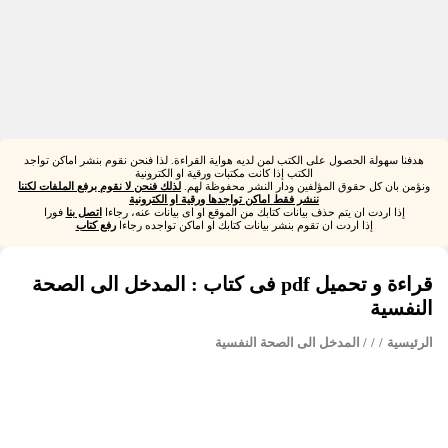
هدفنا سهولة الحصول على الكتب لمن لديه هواية القراءة. لذا فنحن نقوم بنشر اماكن تواجد
الكتب إذا كانت مكتبات ورقية او الكترونية
ونؤمن بان كل حقوق المؤلفين ودار النشر محفوظة لهم.
لذلك فنحن لا نقوم برفع الملفات لكننا
ننشر فقط اماكن تواجدها ورقية او الكترونية
إذا اردت ان يتم حذف بيانات كتابك من الموقع او اى بيانات عنه، رجاءا
اتصل بنا
فورا
إذا اردت ان تقوم بنشر بيانات كتابك او اماكن تواجده رجاءا
رفع كتاب
قراءة و تحميل pdf فى كتاب : المدخل الى الصحة
النفسية
الرئيسية
/
/
/ المدخل الى الصحة النفسية